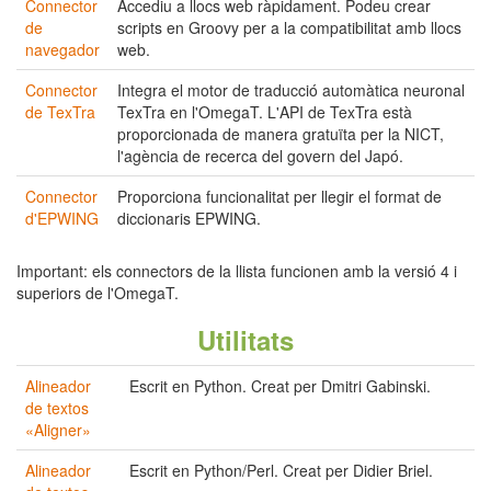
Connector
Accediu a llocs web ràpidament. Podeu crear
de
scripts en Groovy per a la compatibilitat amb llocs
navegador
web.
Connector
Integra el motor de traducció automàtica neuronal
de TexTra
TexTra en l'OmegaT. L'API de TexTra està
proporcionada de manera gratuïta per la NICT,
l'agència de recerca del govern del Japó.
Connector
Proporciona funcionalitat per llegir el format de
d'EPWING
diccionaris EPWING.
Important: els connectors de la llista funcionen amb la versió 4 i
superiors de l'OmegaT.
Utilitats
Alineador
Escrit en Python. Creat per Dmitri Gabinski.
de textos
«Aligner»
Alineador
Escrit en Python/Perl. Creat per Didier Briel.