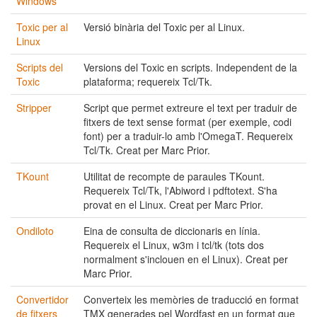
Windows
Toxic per al
Versió binària del Toxic per al Linux.
Linux
Scripts del
Versions del Toxic en scripts. Independent de la
Toxic
plataforma; requereix Tcl/Tk.
Stripper
Script que permet extreure el text per traduir de
fitxers de text sense format (per exemple, codi
font) per a traduir-lo amb l'OmegaT. Requereix
Tcl/Tk. Creat per Marc Prior.
TKount
Utilitat de recompte de paraules TKount.
Requereix Tcl/Tk, l'Abiword i pdftotext. S'ha
provat en el Linux. Creat per Marc Prior.
Ondiloto
Eina de consulta de diccionaris en línia.
Requereix el Linux, w3m i tcl/tk (tots dos
normalment s'inclouen en el Linux). Creat per
Marc Prior.
Convertidor
Converteix les memòries de traducció en format
de fitxers
TMX generades pel Wordfast en un format que