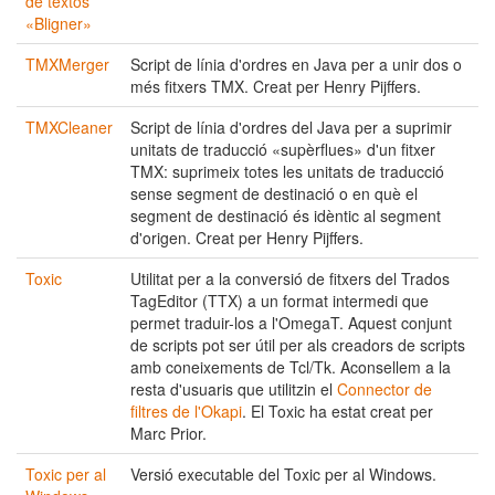
de textos
«Bligner»
TMXMerger
Script de línia d'ordres en Java per a unir dos o
més fitxers TMX. Creat per Henry Pijffers.
TMXCleaner
Script de línia d'ordres del Java per a suprimir
unitats de traducció «supèrflues» d'un fitxer
TMX: suprimeix totes les unitats de traducció
sense segment de destinació o en què el
segment de destinació és idèntic al segment
d'origen. Creat per Henry Pijffers.
Toxic
Utilitat per a la conversió de fitxers del Trados
TagEditor (TTX) a un format intermedi que
permet traduir-los a l'OmegaT. Aquest conjunt
de scripts pot ser útil per als creadors de scripts
amb coneixements de Tcl/Tk. Aconsellem a la
resta d'usuaris que utilitzin el
Connector de
filtres de l'Okapi
. El Toxic ha estat creat per
Marc Prior.
Toxic per al
Versió executable del Toxic per al Windows.