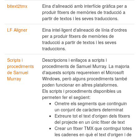
bitext2tmx
Eina d'alineació amb interfície gràfica per a
produir fitxers de memòries de traducció a
partir de textos i les seves traduccions.
LF Aligner
Eina intel·ligent d'alineació de línia d'ordres
per a produir fitxers de memòries de
traducció a partir de textos i les seves
traduccions.
Scripts i
Descripcions i enllaços a scripts i
procediments
procediments de Samuel Murray. La majoria
de Samuel
d'aquests scripts requereixen el Microsoft
Murray
Windows, però alguns procediments també
poden funcionar en altres plataformes.
Els scripts i procediments disponibles us
permeten fer el següent:
Ometre els segments que continguin
un conjunt de caràcters determinat
Extreure tot el text d'origen dels fitxers
del projecte en un únic fitxer de text
Crear un fitxer TMX que contingui totes
les cadenes en què el text d'origen i de