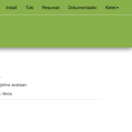
(curren
Install
Tuki
Resurssit
Dokumentaatio
Kielet
.
hjelma avataan.
 /docs.