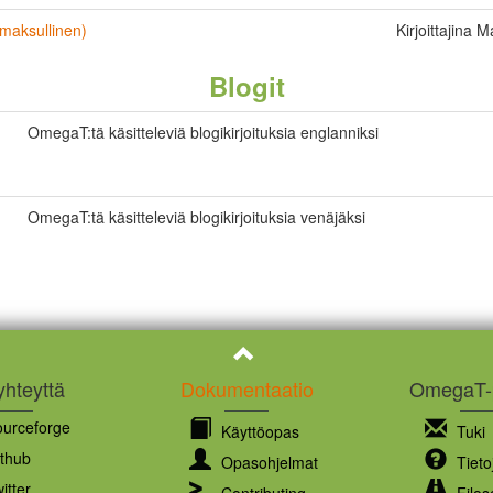
(maksullinen)
Kirjoittajina 
Blogit
OmegaT:tä käsitteleviä blogikirjoituksia englanniksi
OmegaT:tä käsitteleviä blogikirjoituksia venäjäksi
yhteyttä
Dokumentaatio
OmegaT-p
urceforge
Käyttöopas
Tuki
thub
Opasohjelmat
Tieto
itter