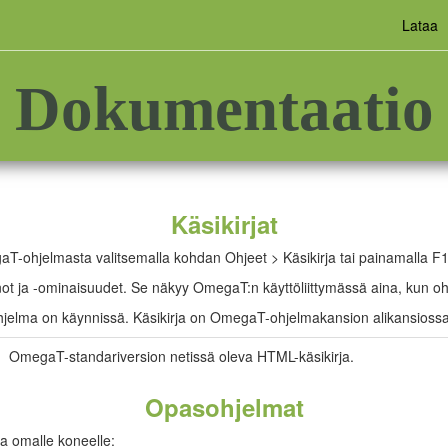
Lataa
Dokumentaatio
Käsikirjat
aT-ohjelmasta valitsemalla kohdan Ohjeet > Käsikirja tai painamalla F1
not ja -ominaisuudet. Se näkyy OmegaT:n käyttöliittymässä aina, kun o
ohjelma on käynnissä. Käsikirja on OmegaT-ohjelmakansion alikansiossa
OmegaT-standariversion netissä oleva HTML-käsikirja.
Opasohjelmat
ta omalle koneelle: