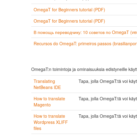
OmegaT for Beginners tutorial (PDF)
OmegaT for Beginners tutorial (PDF)
В помощь переводчику: 10 советов по OmegaT (ven
Recursos do OmegaT: primeiros passos (brasilianport
OmegaT:n toimintoja ja ominaisuuksia edistyneille käyttäji
Translating
Tapa, jolla OmegaT:tä voi käyt
NetBeans IDE
How to translate
Tapa, jolla OmegaT:tä voi käyt
Magento
How to translate
Tapa, jolla OmegaT:tä voi käy
Wordpress XLIFF
files