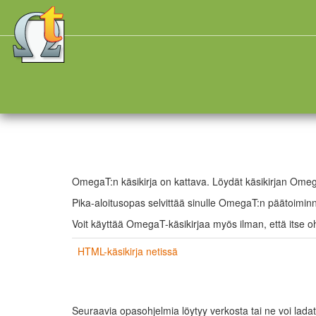
OmegaT:n käsikirja on kattava. Löydät käsikirjan Omeg
Pika-aloitusopas selvittää sinulle OmegaT:n päätoimin
Voit käyttää OmegaT-käsikirjaa myös ilman, että itse 
HTML-käsikirja netissä
Seuraavia opasohjelmia löytyy verkosta tai ne voi lada