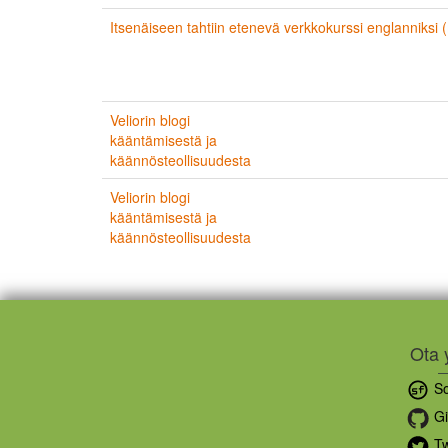
Itsenäiseen tahtiin etenevä verkkokurssi englanniksi 
Veliorin blogi
kääntämisestä ja
käännösteollisuudesta
Veliorin blogi
kääntämisestä ja
käännösteollisuudesta
Ota 
So
Gi
Tw