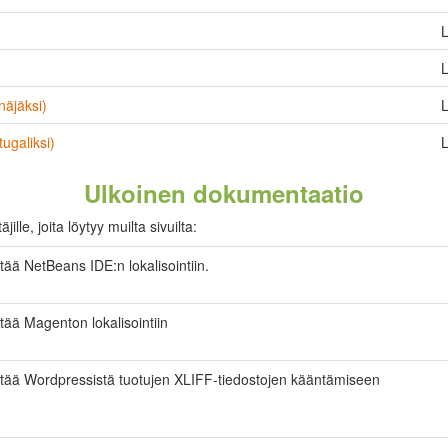
L
L
äjäksi)
L
ugaliksi)
L
Ulkoinen dokumentaatio
lle, joita löytyy muilta sivuilta:
tää NetBeans IDE:n lokalisointiin.
tää Magenton lokalisointiin
ttää Wordpressistä tuotujen XLIFF-tiedostojen kääntämiseen