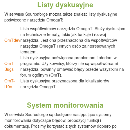
Listy dyskusyjne
W serwisie Sourceforge można także znaleźć listy dyskusyjne
poświęcone narzędziu OmegaT:
Lista współtwórców narzędzia OmegaT. Służy dyskusjom
na techniczne tematy, takie jak funkcje i rozwój
OmTdev
narzędzia. Jest ona przeznaczona dla współtwórców
narzędzia OmegaT i innych osób zainteresowanych
tematem.
Lista dyskusyjna poświęcona problemom i błedom w
OmT-
programie. Użytkownicy, którzy nie są współtwórcami
Bugs
narzędzia, powinny omawiać błędy przede wszystkim na
forum ogólnym (OmT).
OmT-
Lista dyskusyjna przeznaczona dla lokalizatorów
l10n
narzędzia OmegaT.
System monitorowania
W serwisie Sourceforge są dostępne następujące systemy
monitorowania dotyczące błędów, propozycji funkcji i
dokumentacji. Prosimy korzystać z tych systemów dopiero po