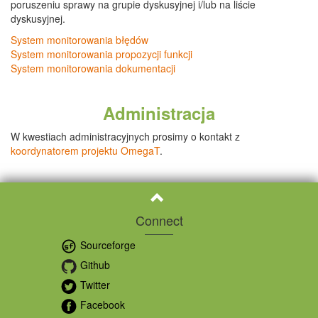
poruszeniu sprawy na grupie dyskusyjnej i/lub na liście
dyskusyjnej.
System monitorowania błędów
System monitorowania propozycji funkcji
System monitorowania dokumentacji
Administracja
W kwestiach administracyjnych prosimy o kontakt z
koordynatorem projektu OmegaT
.
Connect
Sourceforge
Github
Twitter
Facebook