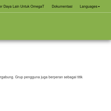
(curren
r Daya Lain Untuk OmegaT
Dokumentasi
Languages
rgabung. Grup pengguna juga berperan sebagai titik