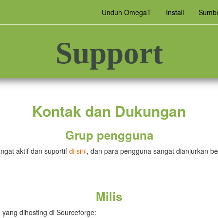
Unduh OmegaT
Install
Sumbe
Support
Kontak dan Dukungan
Grup pengguna
at aktif dan suportif
di sini
, dan para pengguna sangat dianjurkan be
Milis
 yang dihosting di Sourceforge: