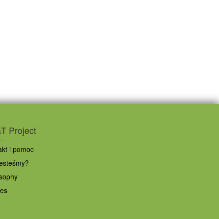
 Project
kt i pomoc
esteśmy?
sophy
ies