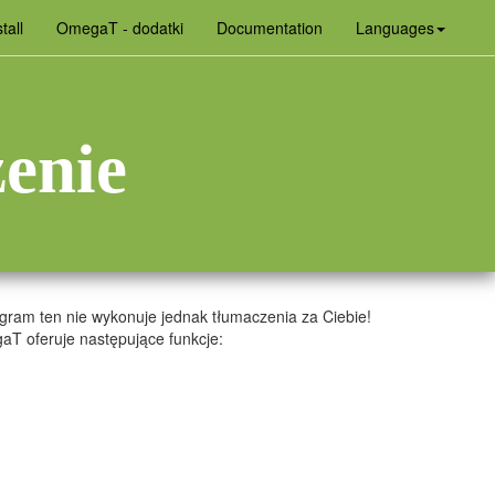
(curren
tall
OmegaT - dodatki
Documentation
Languages
enie
ram ten nie wykonuje jednak tłumaczenia za Ciebie!
T oferuje następujące funkcje: