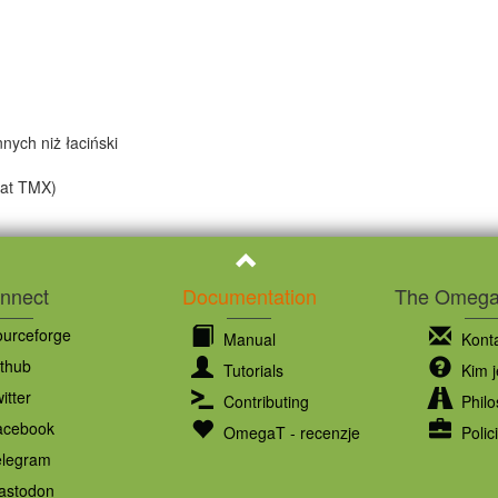
nych niż łaciński
mat TMX)
nnect
Documentation
The OmegaT
urceforge
Manual
Konta
thub
Tutorials
Kim j
itter
Contributing
Philo
cebook
OmegaT - recenzje
Polic
legram
stodon