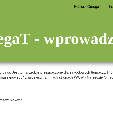
Pobierz OmegaT
Ins
gaT - wprowadz
Java. Jest to narzędzie przeznaczone dla zawodowych tłumaczy. Prog
a maszynowego" znajdziesz na innych stronach WWW.) Narzędzie Omega
u
umaczeniowych