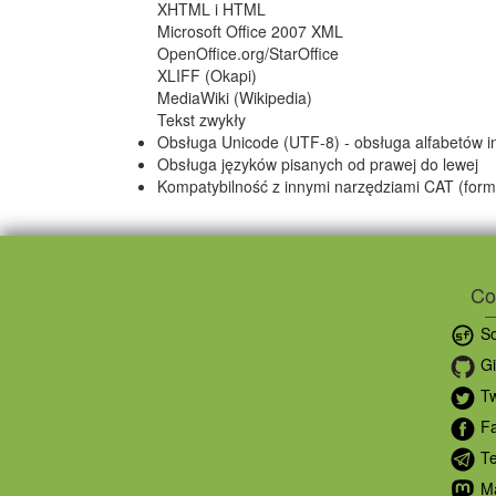
XHTML i HTML
Microsoft Office 2007 XML
OpenOffice.org/StarOffice
XLIFF (Okapi)
MediaWiki (Wikipedia)
Tekst zwykły
Obsługa Unicode (UTF-8) - obsługa alfabetów in
Obsługa języków pisanych od prawej do lewej
Kompatybilność z innymi narzędziami CAT (for
Co
So
Gi
Tw
Fa
Te
Ma