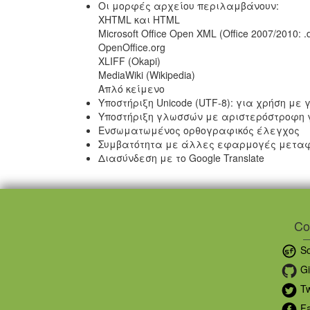
Οι μορφές αρχείου περιλαμβάνουν:
XHTML και HTML
Microsoft Office Open XML (Office 2007/2010: .do
OpenOffice.org
XLIFF (Okapi)
MediaWiki (Wikipedia)
Απλό κείμενο
Υποστήριξη Unicode (UTF-8): για χρήση με
Υποστήριξη γλωσσών με αριστερόστροφη
Ενσωματωμένος ορθογραφικός έλεγχος
Συμβατότητα με άλλες εφαρμογές μεταφ
Διασύνδεση με το Google Translate
Co
So
Gi
Tw
Fa