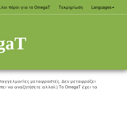
(curren
λοι πόροι για το OmegaT
Τεκμηρίωση
Languages
gaT
 επαγγελματίες μεταφραστές. Δεν μεταφράζει
ει να αναζητήσετε αλλού.) Το OmegaT έχει τα