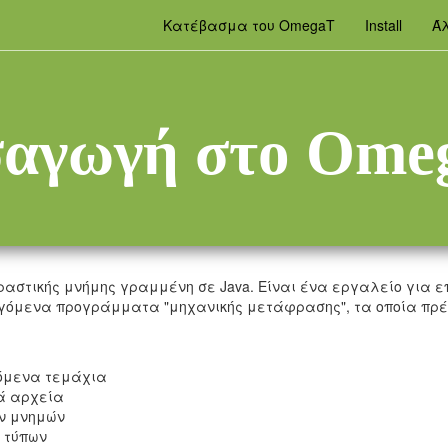
Κατέβασμα του OmegaT
Install
Άλ
σαγωγή στο Ome
αστικής μνήμης γραμμένη σε Java. Είναι ένα εργαλείο για
γόμενα προγράμματα "μηχανικής μετάφρασης", τα οποία πρέπ
όμενα τεμάχια
ά αρχεία
ν μνημών
 τύπων