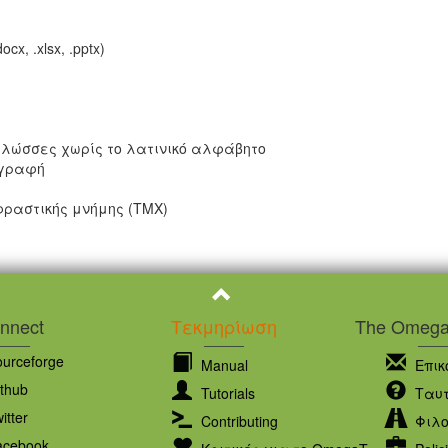
cx, .xlsx, .pptx)
 γλώσσες χωρίς το λατινικό αλφάβητο
 γραφή
ραστικής μνήμης (TMX)
nnect
Τεκμηρίωση
The OmegaT
urceforge
Manual
Επικ
thub
Tutorials
Ταυτ
itter
Contributing
Φιλο
cebook