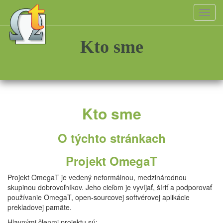
Toggl
navig
Kto sme
Kto sme
O týchto stránkach
Projekt OmegaT
Projekt OmegaT je vedený neformálnou, medzinárodnou
skupinou dobrovoľníkov. Jeho cieľom je vyvíjať, šíriť a podporovať
používanie OmegaT, open-sourcovej softvérovej aplikácie
prekladovej pamäte.
Hlavnými členmi projektu sú: