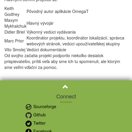
Keith
Pôvodný autor aplikácie OmegaT
Godfrey
Maxym
Hlavný vývojár
Mykhalchuk
Didier Briel
Výkonný vedúci vydávania
Koordinátor projektu, koordinátor lokalizácií, správca
Marc Prior
webových stránok, vedúci upoužívateľskej skupiny
Vito Smolej
Vedúci dokumentácie
Od svojho začatia projekt podporilo niekoľko desiatok
prispievateľov, príliš veľa aby sme ich tu spomenuli, ale ktorým
sme veľmi vďační za pomoc.
Connect
Sourceforge
Github
Twitter
Facebook