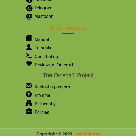
Telegram
Mastodon
Dokumentácia
Manual
Tutorials
Contributing
Reviews of OmegaT
The OmegaT Project
Kontakt a podpora
Kto sme
Philosophy
Policies
Copyright © 2023 -
omegat.org