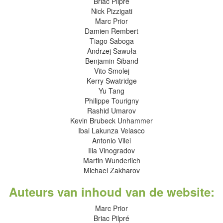
Briac Pilpré
Nick Pizzigati
Marc Prior
Damien Rembert
Tiago Saboga
Andrzej Sawuła
Benjamin Siband
Vito Smolej
Kerry Swatridge
Yu Tang
Philippe Tourigny
Rashid Umarov
Kevin Brubeck Unhammer
Ibai Lakunza Velasco
Antonio Vilei
Ilia Vinogradov
Martin Wunderlich
Michael Zakharov
Auteurs van inhoud van de website:
Marc Prior
Briac Pilpré