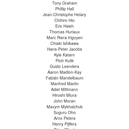
Tony Graham
Phillip Hall
Jean-Christophe Helary
Chihiro Hio
Eric Hsieh
Thomas Huriaux
Marc Riera Irigoyen
Chiaki Ishikawa
Hans-Peter Jacobs
Kyle Katarn
Piotr Kulik
Guido Leenders
Aaron Madlon-Kay
Fabián Mandelbaum
Manfred Martin
Adiel Mittmann
Hiroshi Miura
John Moran
Maxym Mykhalchuk
Suguru Oho
Arno Peters
Henry Pijffers