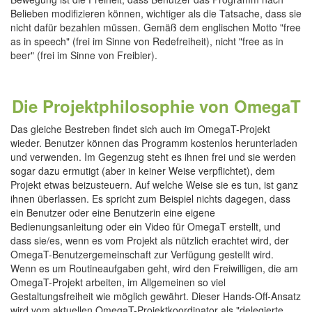
Belieben modifizieren können, wichtiger als die Tatsache, dass sie
nicht dafür bezahlen müssen. Gemäß dem englischen Motto "free
as in speech" (frei im Sinne von Redefreiheit), nicht "free as in
beer" (frei im Sinne von Freibier).
Die Projektphilosophie von OmegaT
Das gleiche Bestreben findet sich auch im OmegaT-Projekt
wieder. Benutzer können das Programm kostenlos herunterladen
und verwenden. Im Gegenzug steht es ihnen frei und sie werden
sogar dazu ermutigt (aber in keiner Weise verpflichtet), dem
Projekt etwas beizusteuern. Auf welche Weise sie es tun, ist ganz
ihnen überlassen. Es spricht zum Beispiel nichts dagegen, dass
ein Benutzer oder eine Benutzerin eine eigene
Bedienungsanleitung oder ein Video für OmegaT erstellt, und
dass sie/es, wenn es vom Projekt als nützlich erachtet wird, der
OmegaT-Benutzergemeinschaft zur Verfügung gestellt wird.
Wenn es um Routineaufgaben geht, wird den Freiwilligen, die am
OmegaT-Projekt arbeiten, im Allgemeinen so viel
Gestaltungsfreiheit wie möglich gewährt. Dieser Hands-Off-Ansatz
wird vom aktuellen OmegaT-Projektkoordinator als "delegierte